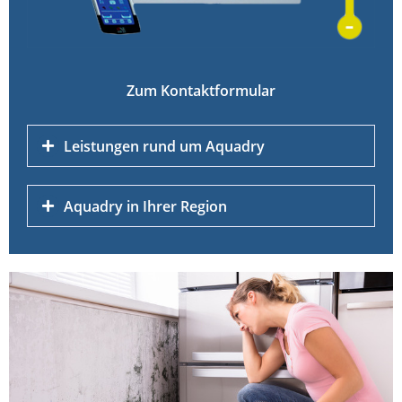
Zum Kontaktformular
Leistungen rund um Aquadry
Aquadry in Ihrer Region
Aufsteigende Feuchtigkeit
Bauwerksabdichtung
Ahrensbök
Feuchte Mauer
Ahrensburg Großhansdorf
Feuchte Wand
Ammersbek
Feuchter Keller
Bad Oldesloe
Feuchtigkeit