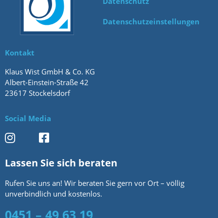
Datenschutz
Ostholstein
Schimmel
Datenschutzeinstellungen
Ostsee
Schimmelgeruch
Oststeinbek Barsbüttel
Schimmelpilzbeseitigung
Kontakt
Plön
Zerstörter Putz
Klaus Wist GmbH & Co. KG
Preetz
Albert-Einstein-Straße 42
23617 Stockelsdorf
Rahlstedt Bramfeld
Social Media
Ratekau
Ratzeburg
Reinbek Glinde
Lassen Sie sich beraten
Reinfeld
Rufen Sie uns an! Wir beraten Sie gern vor Ort – völlig
unverbindlich und kostenlos.
Scharbeutz
0451 – 49 63 19
Segeberg Wahlstedt