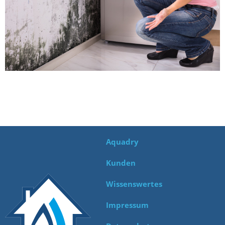
Bad Schwartau
Feuchtigkeitsschaden
Bargteheide
Horizontalsperre
Eutin
Kellerabdichtung
Grömitz Kellenhusen
Kellersanierung
Hamburg
Kellertrockenlegung
Herzogtum Lauenburg
Mauertrockenlegung
Lübeck
Modergeruch
Aquadry
Malente
Nasse Mauer
Kunden
Mölln
Nasse Wand
Wissenswertes
Neustadt in Holstein
Nasser Keller
Impressum
Norderstedt
Salpeter