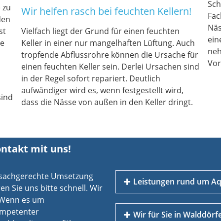
Sch
 zu
Wir helfen rasch bei feuchten Kellern!
Fac
den
Näs
st
Vielfach liegt der Grund für einen feuchten
ein
ie
Keller in einer nur mangelhaften Lüftung. Auch
neh
tropfende Abflussrohre können die Ursache für
Vor
einen feuchten Keller sein. Derlei Ursachen sind
in der Regel sofort repariert. Deutlich
aufwändiger wird es, wenn festgestellt wird,
sind
dass die Nässe von außen in den Keller dringt.
ontakt mit uns!
e sachgerechte Umsetzung
Leistungen rund um A
 Sie uns bitte schnell. Wir
. Wenn es um
ompetenter
Aufsteigende Feuchtigke
Wir für Sie in Walddörf